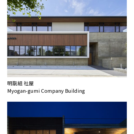
明翫組 社屋
Myogan-gumi Company Building