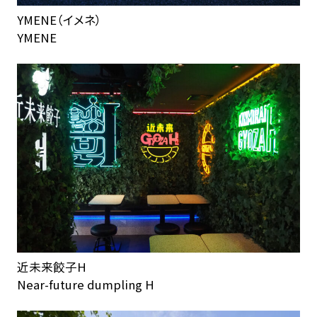
YMENE（イメネ）
YMENE
近未来餃子H
Near-future dumpling H