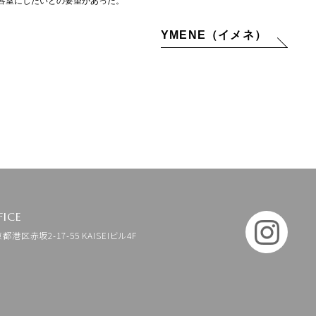
容室にしたいとの要望があった。
YMENE（イメネ）
FICE
京都港区赤坂2-17-55 KAISEIビル4F