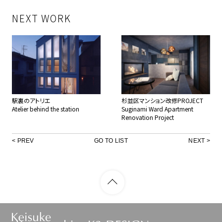
NEXT WORK
駅裏のアトリエ
杉並区マンション改修PROJECT
Atelier behind the station
Suginami Ward Apartment
Renovation Project
PREV
GO TO LIST
NEXT