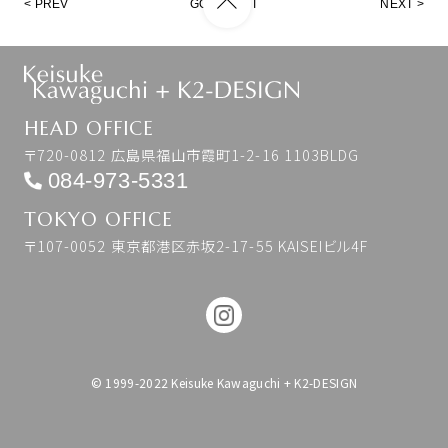
PREV
GO TO LIST
NEXT
HEAD OFFICE
〒720-0812 広島県福山市霞町1-2-16 1103BLDG
084-973-5331
TOKYO OFFICE
〒107-0052 東京都港区赤坂2-17-55 KAISEIビル4F
© 1999-2022 Keisuke Kawaguchi + K2-DESIGN