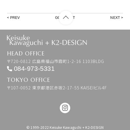
PREV
GO TO LIST
NEXT
HEAD OFFICE
〒720-0812 広島県福山市霞町1-2-16 1103BLDG
084-973-5331
TOKYO OFFICE
〒107-0052 東京都港区赤坂2-17-55 KAISEIビル4F
© 1999-2022 Keisuke Kawaguchi + K2-DESIGN